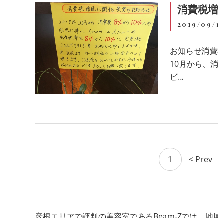
消費税
2019/09/
お知らせ消費
10月から、
ビ…
1
< Prev
彦根エリアで評判の美容室であるBeam-Zでは